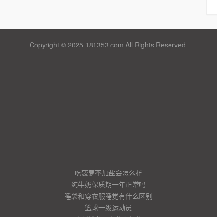
Copyright © 2025 181353.com All Rights Reserved.
吃菠萝不加盐会怎么样
纯牛奶保质期一年正常吗
睡袋和穿衣服睡觉有什么区别
篮球一级运动员